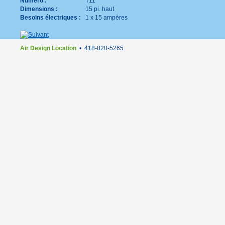
Numéro :
T11
Dimensions :
15 pi. haut
Besoins électriques :
1 x 15 ampères
Air Design Location
• 418-820-5265