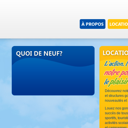
À PROPOS
LOCATI
Découvrez notr
et structures g
nouveautés et 
Louez nos gonf
succès de tou
sportifs, touris
activités scolai
et campagnes p